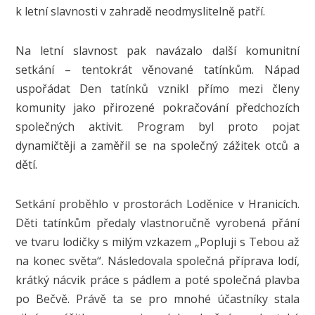
k letní slavnosti v zahradě neodmyslitelně patří.
Na letní slavnost pak navázalo další komunitní
setkání – tentokrát věnované tatínkům. Nápad
uspořádat Den tatínků vznikl přímo mezi členy
komunity jako přirozené pokračování předchozích
společných aktivit. Program byl proto pojat
dynamičtěji a zaměřil se na společný zážitek otců a
dětí.
Setkání proběhlo v prostorách Loděnice v Hranicích.
Děti tatínkům předaly vlastnoručně vyrobená přání
ve tvaru lodičky s milým vzkazem „Popluji s Tebou až
na konec světa“. Následovala společná příprava lodí,
krátký nácvik práce s pádlem a poté společná plavba
po Bečvě. Právě ta se pro mnohé účastníky stala