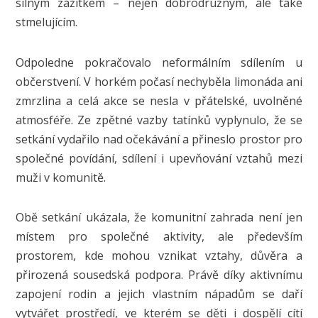
silným zážitkem – nejen dobrodružným, ale také
stmelujícím.
Odpoledne pokračovalo neformálním sdílením u
občerstvení. V horkém počasí nechyběla limonáda ani
zmrzlina a celá akce se nesla v přátelské, uvolněné
atmosféře. Ze zpětné vazby tatínků vyplynulo, že se
setkání vydařilo nad očekávání a přineslo prostor pro
společné povídání, sdílení i upevňování vztahů mezi
muži v komunitě.
Obě setkání ukázala, že komunitní zahrada není jen
místem pro společné aktivity, ale především
prostorem, kde mohou vznikat vztahy, důvěra a
přirozená sousedská podpora. Právě díky aktivnímu
zapojení rodin a jejich vlastním nápadům se daří
vytvářet prostředí, ve kterém se děti i dospělí cítí