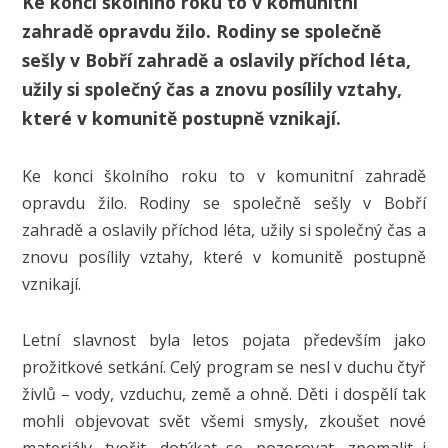
Ke konci školního roku to v komunitní
zahradě opravdu žilo. Rodiny se společně
sešly v Bobří zahradě a oslavily příchod léta,
užily si společný čas a znovu posílily vztahy,
které v komunitě postupně vznikají.
Ke konci školního roku to v komunitní zahradě
opravdu žilo. Rodiny se společně sešly v Bobří
zahradě a oslavily příchod léta, užily si společný čas a
znovu posílily vztahy, které v komunitě postupně
vznikají.
Letní slavnost byla letos pojata především jako
prožitkové setkání. Celý program se nesl v duchu čtyř
živlů – vody, vzduchu, země a ohně. Děti i dospělí tak
mohli objevovat svět všemi smysly, zkoušet nové
materiály, tvořit, dotýkat se, pozorovat, zpomalit i