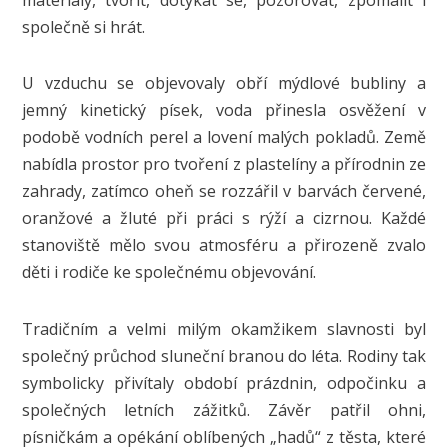
společně si hrát.
U vzduchu se objevovaly obří mýdlové bubliny a
jemný kinetický písek, voda přinesla osvěžení v
podobě vodních perel a lovení malých pokladů. Země
nabídla prostor pro tvoření z plastelíny a přírodnin ze
zahrady, zatímco oheň se rozzářil v barvách červené,
oranžové a žluté při práci s rýží a cizrnou. Každé
stanoviště mělo svou atmosféru a přirozeně zvalo
děti i rodiče ke společnému objevování.
Tradičním a velmi milým okamžikem slavnosti byl
společný průchod sluneční branou do léta. Rodiny tak
symbolicky přivítaly období prázdnin, odpočinku a
společných letních zážitků. Závěr patřil ohni,
písničkám a opékání oblíbených „hadů“ z těsta, které